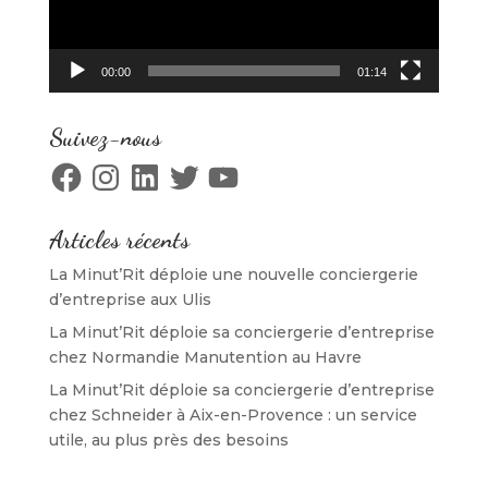
e
n
e
n
n
o
n
e
o
u
o
n
u
v
u
o
v
e
v
u
e
l
e
v
00:00
01:14
l
l
l
e
l
e
l
l
e
f
e
l
f
e
f
e
Suivez-nous
e
n
e
f
n
ê
n
e
Facebook
Instagram
LinkedIn
Twitter
YouTube
ê
t
ê
n
t
r
t
ê
r
e
r
t
e
)
e
r
)
)
e
Articles récents
)
La Minut’Rit déploie une nouvelle conciergerie
d’entreprise aux Ulis
La Minut’Rit déploie sa conciergerie d’entreprise
chez Normandie Manutention au Havre
La Minut’Rit déploie sa conciergerie d’entreprise
chez Schneider à Aix-en-Provence : un service
utile, au plus près des besoins