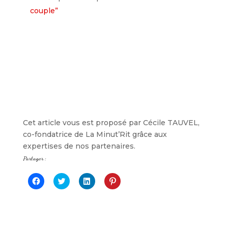
couple”
Cet article vous est proposé par Cécile TAUVEL,
co-fondatrice de La Minut’Rit grâce aux
expertises de nos partenaires.
Partager :
C
C
C
C
l
l
l
l
i
i
i
i
q
q
q
q
u
u
u
u
e
e
e
e
z
z
z
z
p
p
p
p