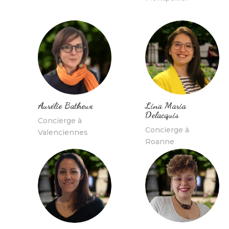
Lina Maria
Aurélie Batheux
Delacquis
Concierge à
Concierge à
Valenciennes
Roanne