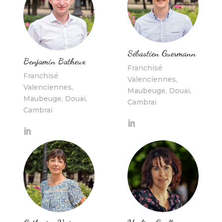
Sébastien Guermann
Benjamin Batheux
Franchisé
Franchisé
Valenciennes,
Valenciennes,
Maubeuge, Douai,
Maubeuge, Douai,
Cambrai
Cambrai