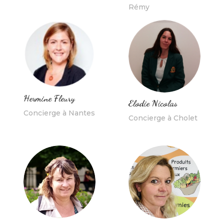
Rémy
Hermine Fleury
Elodie Nicolas
Concierge à Nantes
Concierge à Cholet