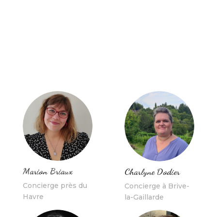
Marion Briaux
Charlyne Dodier
Concierge près du
Concierge à Brive-
Havre
la-Gaillarde