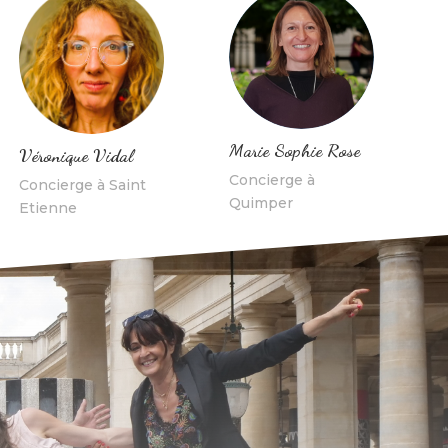
Marie Sophie Rose
Véronique Vidal
Concierge à
Concierge à Saint
Quimper
Etienne