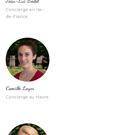
Jean-Luc Bodet
Concierge en Ile-
de-France
Camille Loyer
Concierge au Havre