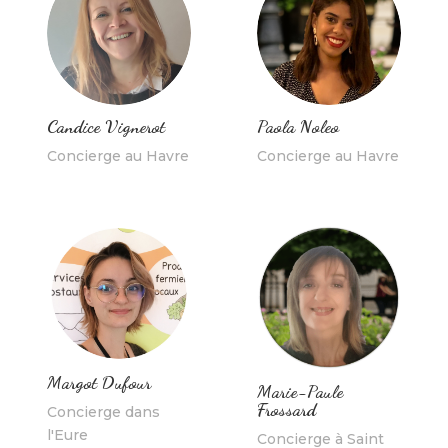
Paola Noleo
Candice Vignerot
Concierge au Havre
Concierge au Havre
Margot Dufour
Marie-Paule
Frossard
Concierge dans
l'Eure
Concierge à Saint