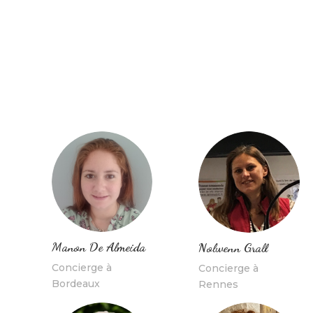
Manon De Almeida
Nolwenn Grall
Concierge à
Concierge à
Bordeaux
Rennes