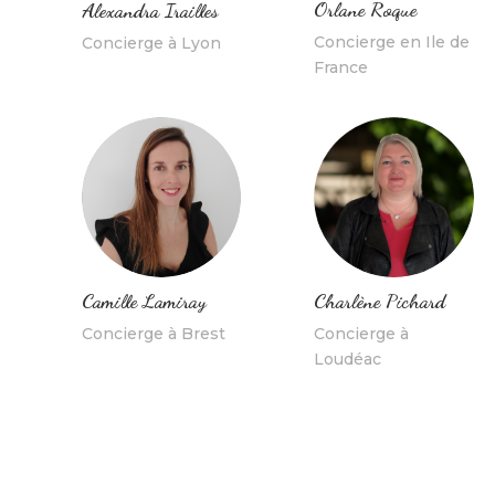
Orlane Roque
Alexandra Irailles
Concierge en Ile de
Concierge à Lyon
France
Charlène Pichard
Camille Lamiray
Concierge à
Concierge à Brest
Loudéac