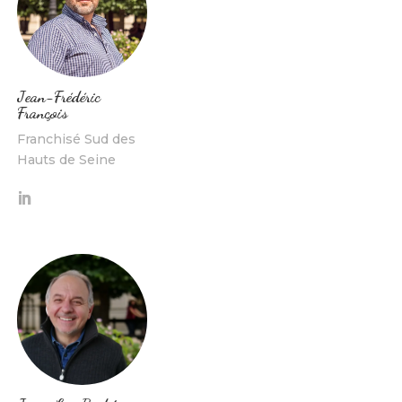
Jean-Frédéric
François
Franchisé Sud des
Hauts de Seine