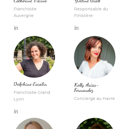
Catherine Vaisse
Yveline Grall
Franchisée
Responsable du
Auvergne
Finistère
Delphine Escolin
Kelly Arias-
Fernandez
Franchisée Grand
Concierge au Havre
Lyon