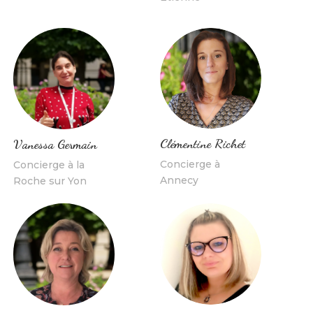
Clémentine Richet
Vanessa Germain
Concierge à
Concierge à la
Annecy
Roche sur Yon