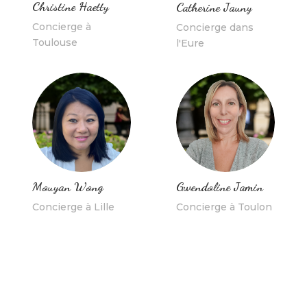
Christine Haetty
Catherine Jauny
Concierge à
Concierge dans
Toulouse
l'Eure
Mouyan Wong
Gwendoline Jamin
Concierge à Lille
Concierge à Toulon