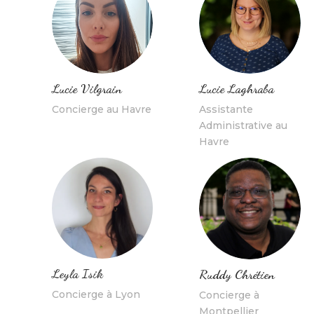
Lucie Vilgrain
Lucie Laghraba
Concierge au Havre
Assistante
Administrative au
Havre
Leyla Isik
Ruddy Chrétien
Concierge à Lyon
Concierge à
Montpellier