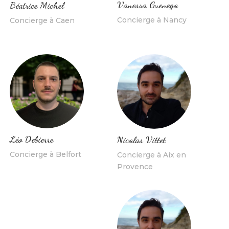
Vanessa Guenego
Béatrice Michel
Concierge à Nancy
Concierge à Caen
Léo Debierre
Nicolas Vittet
Concierge à Belfort
Concierge à Aix en
Provence