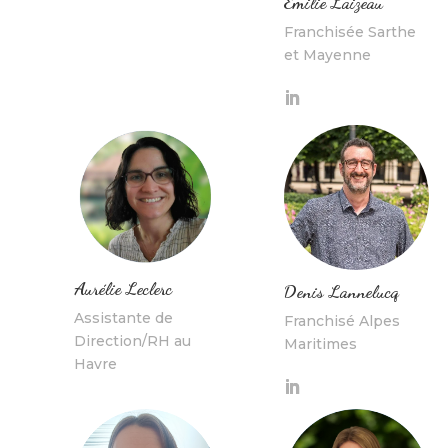
Emilie Laizeau
Franchisée Sarthe
et Mayenne
Aurélie Leclerc
Denis Lannelucq
Assistante de
Franchisé Alpes
Direction/RH au
Maritimes
Havre