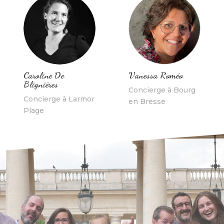
Caroline De
Vanessa Roméo
Blignières
Concierge à Bourg
Concierge à Larmor
en Bresse
Plage