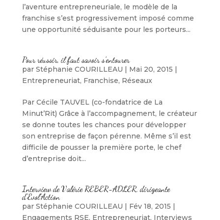
l’aventure entrepreneuriale, le modèle de la
franchise s’est progressivement imposé comme
une opportunité séduisante pour les porteurs...
Pour réussir, il faut savoir s’entourer
par
Stéphanie COURILLEAU
|
Mai 20, 2015
|
Entrepreneuriat
,
Franchise
,
Réseaux
Par Cécile TAUVEL (co-fondatrice de La
Minut’Rit) Grâce à l’accompagnement, le créateur
se donne toutes les chances pour développer
son entreprise de façon pérenne. Même s’il est
difficile de pousser la première porte, le chef
d’entreprise doit...
Interview de Valérie REBER-ADLER, dirigeante
d’Evol’Action
par
Stéphanie COURILLEAU
|
Fév 18, 2015
|
Engagements RSE
,
Entrepreneuriat
,
Interviews