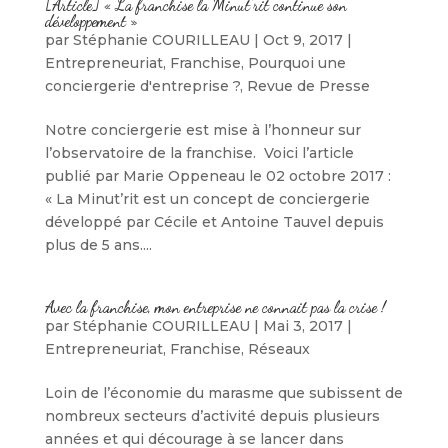
[Article] « La franchise la Minut’rit continue son
développement »
par
Stéphanie COURILLEAU
|
Oct 9, 2017
|
Entrepreneuriat
,
Franchise
,
Pourquoi une
conciergerie d'entreprise ?
,
Revue de Presse
Notre conciergerie est mise à l’honneur sur
l’observatoire de la franchise. Voici l’article
publié par Marie Oppeneau le 02 octobre 2017 :
« La Minut’rit est un concept de conciergerie
développé par Cécile et Antoine Tauvel depuis
plus de 5 ans....
Avec la franchise, mon entreprise ne connait pas la crise !
par
Stéphanie COURILLEAU
|
Mai 3, 2017
|
Entrepreneuriat
,
Franchise
,
Réseaux
Loin de l’économie du marasme que subissent de
nombreux secteurs d’activité depuis plusieurs
années et qui décourage à se lancer dans