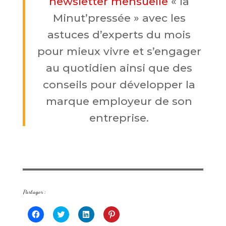
newsletter mensuelle
« la
Minut’pressée » avec les
astuces d’experts du mois
pour mieux vivre et s’engager
au quotidien
ainsi que des
conseils pour développer la
marque employeur de son
entreprise.
Partager :
C
C
C
C
l
l
l
l