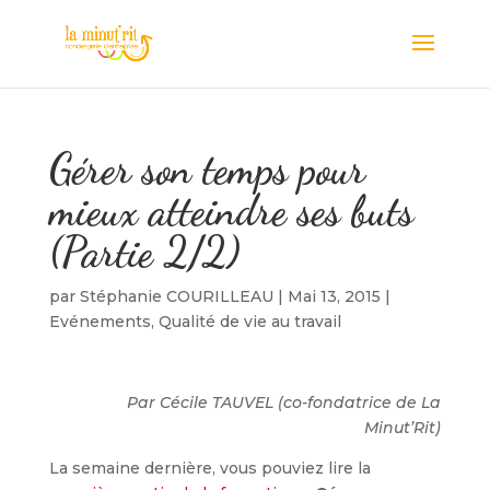
Gérer son temps pour
mieux atteindre ses buts
(Partie 2/2)
par
Stéphanie COURILLEAU
|
Mai 13, 2015
|
Evénements
,
Qualité de vie au travail
Par Cécile TAUVEL (co-fondatrice de La
Minut’Rit)
La semaine dernière, vous pouviez lire la