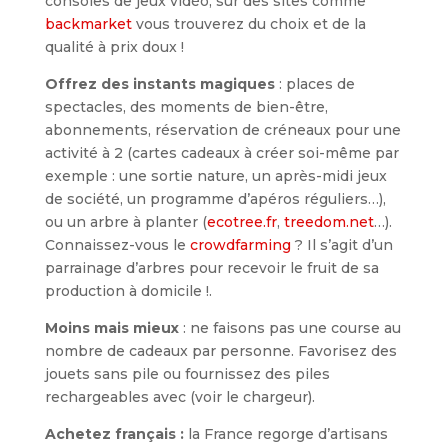
consoles de jeux vidéo, sur des sites comme
backmarket
vous trouverez du choix et de la
qualité à prix doux !
Offrez des instants magiques
: places de
spectacles, des moments de bien-être,
abonnements, réservation de créneaux pour une
activité à 2 (cartes cadeaux à créer soi-même par
exemple : une sortie nature, un après-midi jeux
de société, un programme d’apéros réguliers…),
ou un arbre à planter (
ecotree.fr
,
treedom.net
…).
Connaissez-vous le
crowdfarming
? Il s’agit d’un
parrainage d’arbres pour recevoir le fruit de sa
production à domicile !.
Moins mais mieux
: ne faisons pas une course au
nombre de cadeaux par personne. Favorisez des
jouets sans pile ou fournissez des piles
rechargeables avec (voir le chargeur).
Achetez français :
la France regorge d’artisans