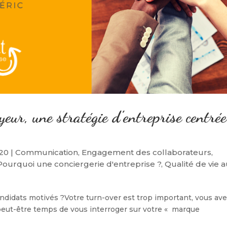
eur, une stratégie d’entreprise centrée
020
|
Communication
,
Engagement des collaborateurs
,
Pourquoi une conciergerie d'entreprise ?
,
Qualité de vie 
candidats motivés ?Votre turn-over est trop important, vous av
st peut-être temps de vous interroger sur votre « marque