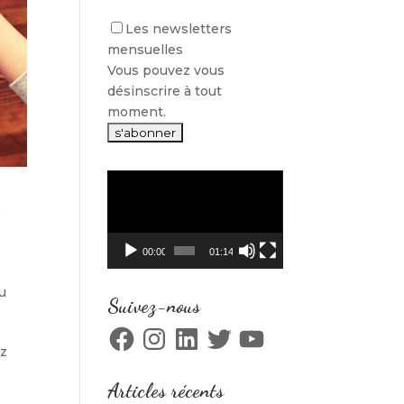
Les newsletters
mensuelles
Vous pouvez vous
désinscrire à tout
moment.
Lecteur
vidéo
00:00
01:14
au
Suivez-nous
Facebook
Instagram
LinkedIn
Twitter
YouTube
ez
Articles récents