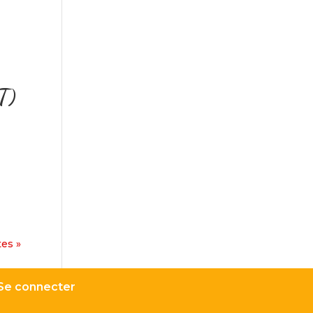
T)
es »
Se connecter