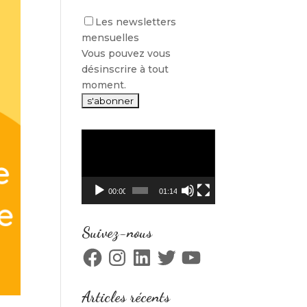
Les newsletters
mensuelles
Vous pouvez vous
désinscrire à tout
moment.
Lecteur
vidéo
00:00
01:14
Suivez-nous
Facebook
Instagram
LinkedIn
Twitter
YouTube
Articles récents