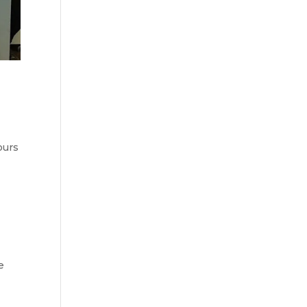
ours
e