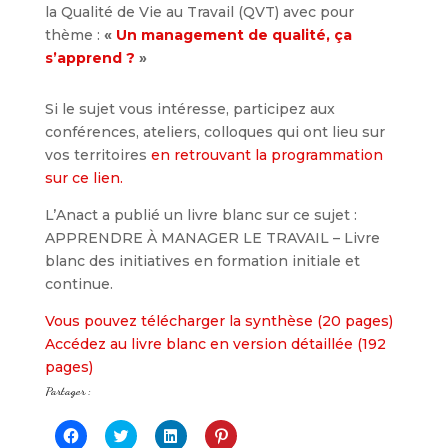
la Qualité de Vie au Travail (QVT) avec pour
thème :
«
Un management de qualité, ça
s’apprend ?
»
Si le sujet vous intéresse, participez aux
conférences, ateliers, colloques qui ont lieu sur
vos territoires
en retrouvant la programmation
sur ce lien.
L’Anact a publié un livre blanc sur ce sujet :
APPRENDRE À MANAGER LE TRAVAIL – Livre
blanc des initiatives en formation initiale et
continue.
Vous pouvez télécharger la synthèse (20 pages)
Accédez au livre blanc en version détaillée (192
pages)
Partager :
C
C
C
C
l
l
l
l