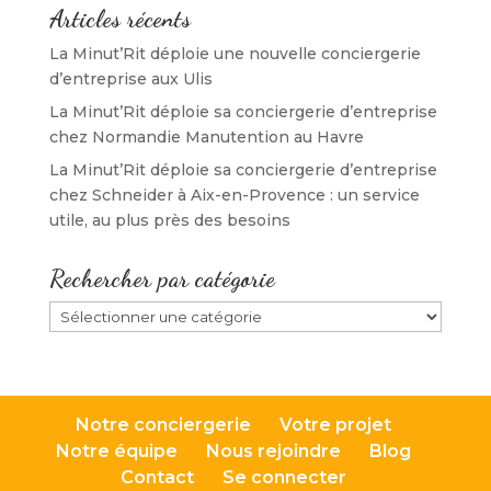
)
)
e
Articles récents
)
La Minut’Rit déploie une nouvelle conciergerie
d’entreprise aux Ulis
La Minut’Rit déploie sa conciergerie d’entreprise
chez Normandie Manutention au Havre
La Minut’Rit déploie sa conciergerie d’entreprise
chez Schneider à Aix-en-Provence : un service
utile, au plus près des besoins
Rechercher par catégorie
Rechercher
par
catégorie
Notre conciergerie
Votre projet
Notre équipe
Nous rejoindre
Blog
Contact
Se connecter