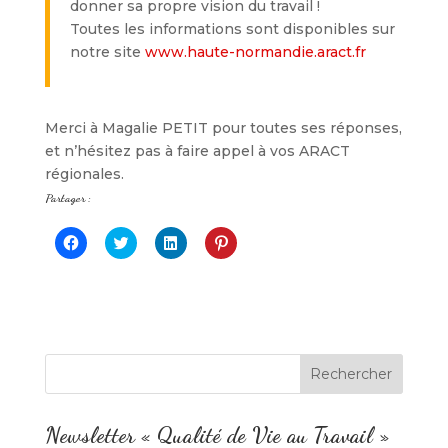
donner sa propre vision du travail !
Toutes les informations sont disponibles sur
notre site
www.haute-normandie.aract.fr
Merci à Magalie PETIT pour toutes ses réponses,
et n’hésitez pas à faire appel à vos ARACT
régionales.
Partager :
C
C
C
C
l
l
l
l
i
i
i
i
q
q
q
q
u
u
u
u
e
e
e
e
z
z
z
z
p
p
p
p
o
o
o
o
u
u
u
u
r
r
r
r
p
p
p
p
a
a
a
a
r
r
r
r
t
t
t
t
Newsletter « Qualité de Vie au Travail »
a
a
a
a