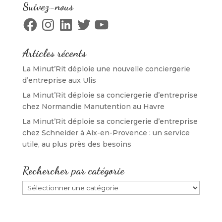
f
e
f
e
Suivez-nous
e
n
e
f
n
ê
n
e
Facebook
Instagram
LinkedIn
Twitter
YouTube
ê
t
ê
n
t
r
t
ê
r
e
r
t
e
)
e
r
)
)
e
Articles récents
)
La Minut’Rit déploie une nouvelle conciergerie
d’entreprise aux Ulis
La Minut’Rit déploie sa conciergerie d’entreprise
chez Normandie Manutention au Havre
La Minut’Rit déploie sa conciergerie d’entreprise
chez Schneider à Aix-en-Provence : un service
utile, au plus près des besoins
Rechercher par catégorie
Rechercher
par
catégorie