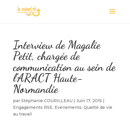
Interview de Magalie
Petit, chargée de
communication au sein de
l’ARACT Haute-
Normandie
par
Stéphanie COURILLEAU
|
Juin 17, 2015
|
Engagements RSE
,
Evénements
,
Qualité de vie
au travail