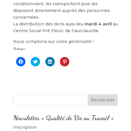
conditionnent, les transportent puis les
déposent directement auprès des personnes
concernées.
La distribution des dons aura lieu
mardi 4 avril
au
Centre Social Pré Fleuri, de Caucriauville.
Nous comptons sur votre générosité !
Partager :
C
C
C
C
l
l
l
l
i
i
i
i
q
q
q
q
u
u
u
u
e
e
e
e
z
z
z
z
p
p
p
p
o
o
o
o
u
u
u
u
r
r
r
r
p
p
p
p
a
a
a
a
r
r
r
r
t
t
t
t
Newsletter « Qualité de Vie au Travail »
a
a
a
a
g
g
g
g
e
e
e
e
Inscription
r
r
r
r