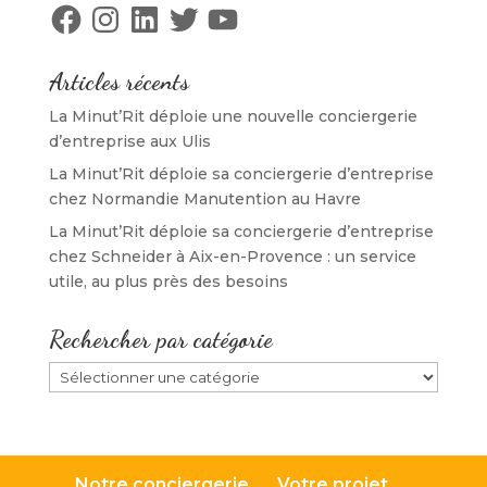
n
ê
n
e
Facebook
Instagram
LinkedIn
Twitter
YouTube
ê
t
ê
n
t
r
t
ê
r
e
r
t
e
)
e
r
)
)
e
Articles récents
)
La Minut’Rit déploie une nouvelle conciergerie
d’entreprise aux Ulis
La Minut’Rit déploie sa conciergerie d’entreprise
chez Normandie Manutention au Havre
La Minut’Rit déploie sa conciergerie d’entreprise
chez Schneider à Aix-en-Provence : un service
utile, au plus près des besoins
Rechercher par catégorie
Rechercher
par
catégorie
Notre conciergerie
Votre projet