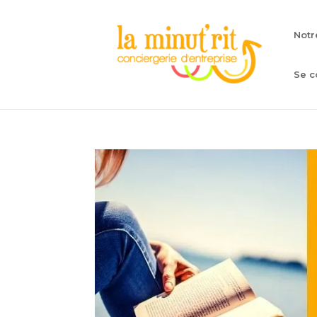
Notr
Se c