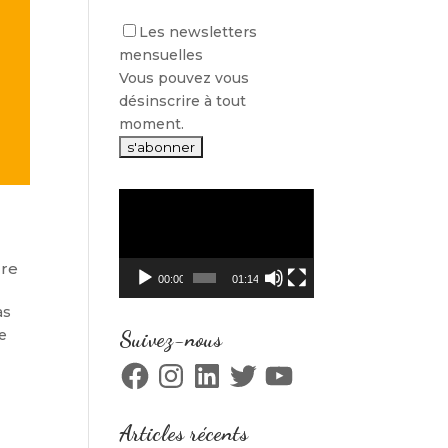
Les newsletters
mensuelles
Vous pouvez vous
désinscrire à tout
moment.
Lecteur
vidéo
ure
00:00
01:14
as
de
Suivez-nous
Facebook
Instagram
LinkedIn
Twitter
YouTube
Articles récents