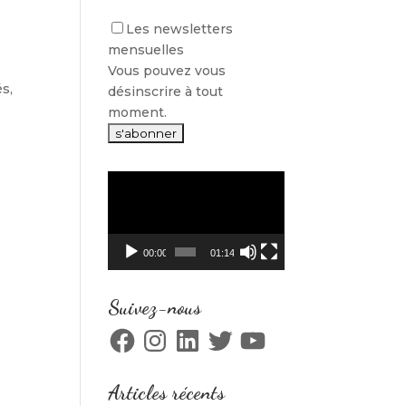
Les newsletters
mensuelles
Vous pouvez vous
s,
désinscrire à tout
moment.
Lecteur
vidéo
00:00
01:14
Suivez-nous
Facebook
Instagram
LinkedIn
Twitter
YouTube
Articles récents