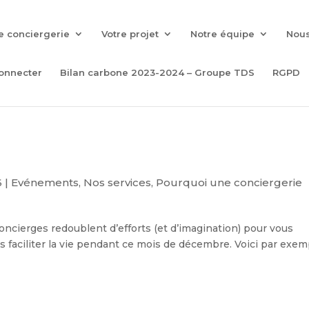
e conciergerie
Votre projet
Notre équipe
Nous
onnecter
Bilan carbone 2023-2024 – Groupe TDS
RGPD
6
|
Evénements
,
Nos services
,
Pourquoi une conciergerie
oncierges redoublent d’efforts (et d’imagination) pour vous
s faciliter la vie pendant ce mois de décembre. Voici par exem