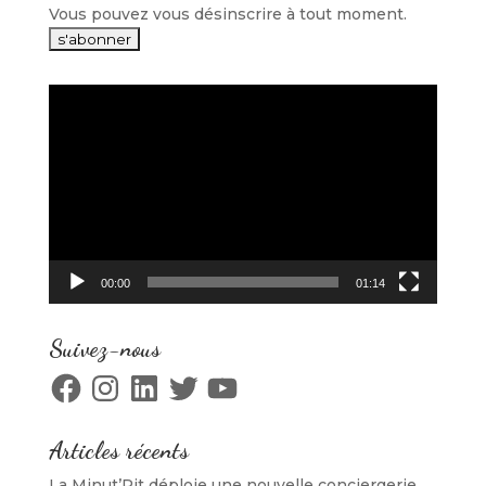
Vous pouvez vous désinscrire à tout moment.
Lecteur
vidéo
00:00
01:14
Suivez-nous
Facebook
Instagram
LinkedIn
Twitter
YouTube
Articles récents
La Minut’Rit déploie une nouvelle conciergerie