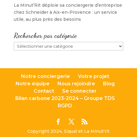
La Minut’Rit déploie sa conciergerie d’entreprise
chez Schneider à Aix-en-Provence : un service
utile, au plus près des besoins
Rechercher par catégorie
Rechercher
par
catégorie
Notre conciergerie
Votre projet
Notre équipe
Nous rejoindre
Blog
Contact
Se connecter
Bilan carbone 2023-2024 – Groupe TDS
RGPD
Copyright 2024, Siqual et La Minut'rit