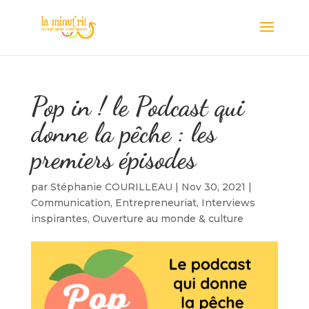
Pop in ! le Podcast qui
donne la pêche : les
premiers épisodes
par
Stéphanie COURILLEAU
|
Nov 30, 2021
|
Communication
,
Entrepreneuriat
,
Interviews
inspirantes
,
Ouverture au monde & culture