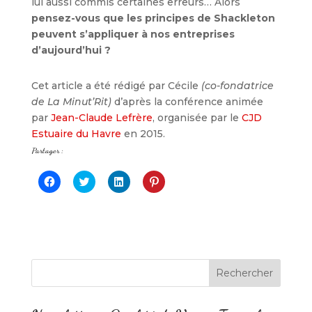
lui aussi commis certaines erreurs… Alors
pensez-vous que les principes de Shackleton
peuvent s’appliquer à nos entreprises
d’aujourd’hui ?
Cet article a été rédigé par Cécile
(co-fondatrice
de La Minut’Rit)
d’après la conférence animée
par
Jean-Claude Lefrère
, organisée par le
CJD
Estuaire du Havre
en 2015.
Partager :
C
C
C
C
l
l
l
l
i
i
i
i
q
q
q
q
u
u
u
u
e
e
e
e
z
z
z
z
p
p
p
p
o
o
o
o
u
u
u
u
r
r
r
r
p
p
p
p
a
a
a
a
r
r
r
r
t
t
t
t