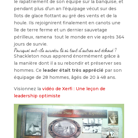
le rapatriement de son équipe sur la banquise, et
pendant plus d’un an l’équipage vécut sur des
îlots de glace flottant au gré des vents et de la
houle. Ils rejoignirent finalement en canots une
île de terre ferme et un dernier sauvetage
périlleux, ramena tout le monde en vie après 364
jours de survie.
Pourquoi ont-ils survécu là où tant d’autres ont échoué ?
Shackleton nous apprend énormément grâce à
la manière dont il a su rebondir et préserver ses
hommes. Ce
leader était très apprécié
par son
équipage de 28 hommes, âgés de 20 à 48 ans.
Visionnez la
vidéo de Xerfi : Une leçon de
leadership optimiste