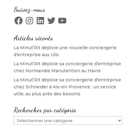
e
f
e
l
f
e
f
e
Suivez-nous
e
n
e
f
n
ê
n
e
Facebook
Instagram
LinkedIn
Twitter
YouTube
ê
t
ê
n
t
r
t
ê
r
e
r
t
e
)
e
r
)
)
e
Articles récents
)
La Minut’Rit déploie une nouvelle conciergerie
d’entreprise aux Ulis
La Minut’Rit déploie sa conciergerie d’entreprise
chez Normandie Manutention au Havre
La Minut’Rit déploie sa conciergerie d’entreprise
chez Schneider à Aix-en-Provence : un service
utile, au plus près des besoins
Rechercher par catégorie
Rechercher
par
catégorie