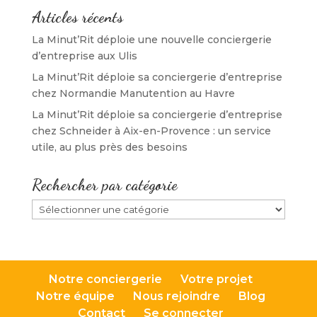
e
)
e
r
)
)
e
Articles récents
)
La Minut’Rit déploie une nouvelle conciergerie
d’entreprise aux Ulis
La Minut’Rit déploie sa conciergerie d’entreprise
chez Normandie Manutention au Havre
La Minut’Rit déploie sa conciergerie d’entreprise
chez Schneider à Aix-en-Provence : un service
utile, au plus près des besoins
Rechercher par catégorie
Rechercher
par
catégorie
Notre conciergerie
Votre projet
Notre équipe
Nous rejoindre
Blog
Contact
Se connecter