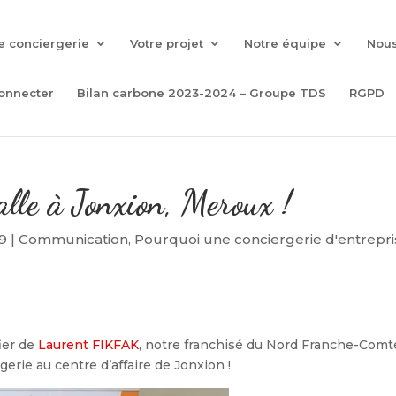
e conciergerie
Votre projet
Notre équipe
Nous
onnecter
Bilan carbone 2023-2024 – Groupe TDS
RGPD
talle à Jonxion, Meroux !
19
|
Communication
,
Pourquoi une conciergerie d'entrepri
fier de
Laurent FIKFAK
, notre franchisé du Nord Franche-Comt
erie au centre d’affaire de Jonxion !