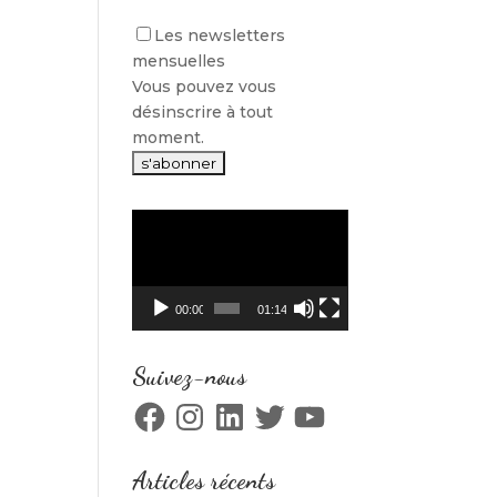
Les newsletters
mensuelles
Vous pouvez vous
désinscrire à tout
moment.
Lecteur
vidéo
00:00
01:14
Suivez-nous
Facebook
Instagram
LinkedIn
Twitter
YouTube
Articles récents