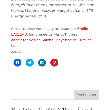
énergétiques et environnementaux
. Géraldine
Molina, Marjorie Musy, et Margot Lefranc. ISTE.
Energy Series, 2018.
Cet interview vous est proposée par
Emilie
LAIZEAU,
franchisée La Minut’Rit des
conciergeries de Sarthe, Mayenne
et
Eure-et-
Loir
.
Partager :
C
C
C
C
l
l
l
l
i
i
i
i
q
q
q
q
u
u
u
u
e
e
e
e
z
z
z
z
p
p
p
p
o
o
o
o
u
u
u
u
r
r
r
r
p
p
p
p
a
a
a
a
r
r
r
r
t
t
t
t
Newsletter « Qualité de Vie au Travail »
a
a
a
a