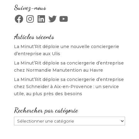
e
f
e
l
f
e
f
e
Suivez-nous
e
n
e
f
n
ê
n
e
Facebook
Instagram
LinkedIn
Twitter
YouTube
ê
t
ê
n
t
r
t
ê
r
e
r
t
e
)
e
r
)
)
e
Articles récents
)
La Minut’Rit déploie une nouvelle conciergerie
d’entreprise aux Ulis
La Minut’Rit déploie sa conciergerie d’entreprise
chez Normandie Manutention au Havre
La Minut’Rit déploie sa conciergerie d’entreprise
chez Schneider à Aix-en-Provence : un service
utile, au plus près des besoins
Rechercher par catégorie
Rechercher
par
catégorie