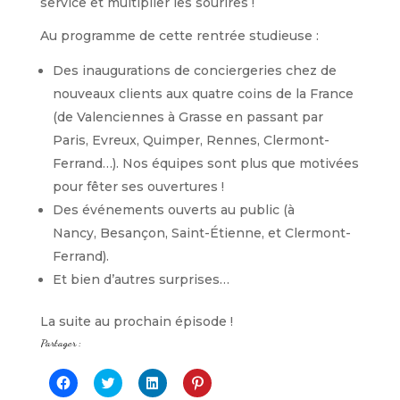
service et multiplier les sourires !
Au programme de cette rentrée studieuse :
Des inaugurations de conciergeries chez de
nouveaux clients aux quatre coins de la France
(de Valenciennes à Grasse en passant par
Paris, Evreux, Quimper, Rennes, Clermont-
Ferrand…). Nos équipes sont plus que motivées
pour fêter ses ouvertures !
Des événements ouverts au public (à
Nancy, Besançon, Saint-Étienne, et Clermont-
Ferrand).
Et bien d’autres surprises…
La suite au prochain épisode !
Partager :
C
C
C
C
l
l
l
l