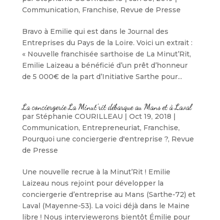
Communication
,
Franchise
,
Revue de Presse
Bravo à Emilie qui est dans le Journal des
Entreprises du Pays de la Loire. Voici un extrait :
« Nouvelle franchisée sarthoise de La Minut’Rit,
Emilie Laizeau a bénéficié d’un prêt d’honneur
de 5 000€ de la part d’Initiative Sarthe pour...
La conciergerie La Minut’rit débarque au Mans et à Laval
par
Stéphanie COURILLEAU
|
Oct 19, 2018
|
Communication
,
Entrepreneuriat
,
Franchise
,
Pourquoi une conciergerie d'entreprise ?
,
Revue
de Presse
Une nouvelle recrue à la Minut’Rit ! Emilie
Laizeau nous rejoint pour développer la
conciergerie d’entreprise au Mans (Sarthe-72) et
Laval (Mayenne-53). La voici déjà dans le Maine
libre ! Nous interviewerons bientôt Émilie pour