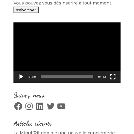
Vous pouvez vous désinscrire à tout moment.
Lecteur
vidéo
00:00
01:14
Suivez-nous
Facebook
Instagram
LinkedIn
Twitter
YouTube
Articles récents
La Minut’Rit déploie une nouvelle conciergerie