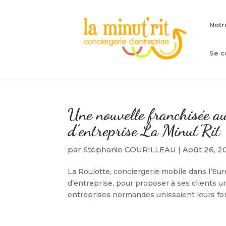
Notr
Se c
Une nouvelle franchisée au
d’entreprise La Minut’Rit
par
Stéphanie COURILLEAU
|
Août 26, 2
La Roulotte, conciergerie mobile dans l’Eure
d’entreprise, pour proposer à ses clients un
entreprises normandes unissaient leurs for