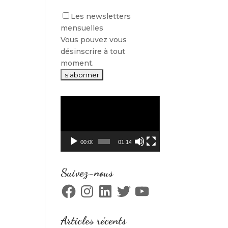
Les newsletters
mensuelles
Vous pouvez vous
désinscrire à tout
moment.
Lecteur
vidéo
00:00
01:14
Suivez-nous
Facebook
Instagram
LinkedIn
Twitter
YouTube
Articles récents