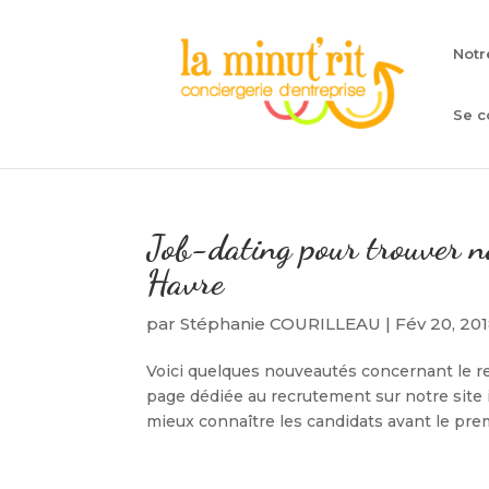
Notr
Se c
Job-dating pour trouver no
Havre
par
Stéphanie COURILLEAU
|
Fév 20, 20
Voici quelques nouveautés concernant le r
page dédiée au recrutement sur notre site
mieux connaître les candidats avant le prem