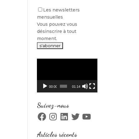
Les newsletters
mensuelles
Vous pouvez vous
désinscrire à tout
moment.
Lecteur
vidéo
00:00
01:14
Suivez-nous
Facebook
Instagram
LinkedIn
Twitter
YouTube
Articles récents