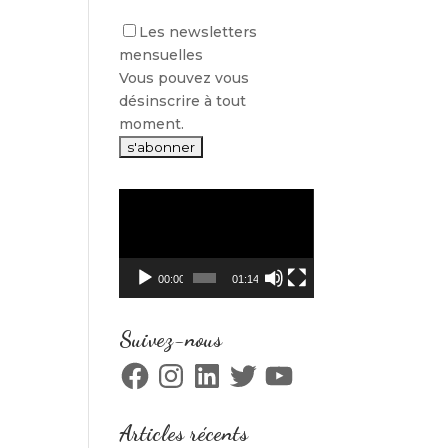
Les newsletters
mensuelles
Vous pouvez vous
désinscrire à tout
moment.
Lecteur
vidéo
00:00
01:14
Suivez-nous
Facebook
Instagram
LinkedIn
Twitter
YouTube
Articles récents