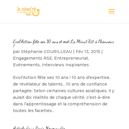
Evol’Action fête ses 10 ans et met La Minut’Rit à l’honneur
!
par
Stéphanie COURILLEAU
|
Fév 13, 2015
|
Engagements RSE
,
Entrepreneuriat
,
Evénements
,
Interviews inspirantes
Evol’Action fête ses 10 ans ! 10 ans d’expertise,
de révélateur de talents…10 ans de confiance
partagée. Selon certaines cultures asiatiques, il y
aurait dix réalités de chaque vérité, c’est-à-dire
dans l’apprentissage et la compréhension de
toutes les facettes...
Article dans Paris Normandie