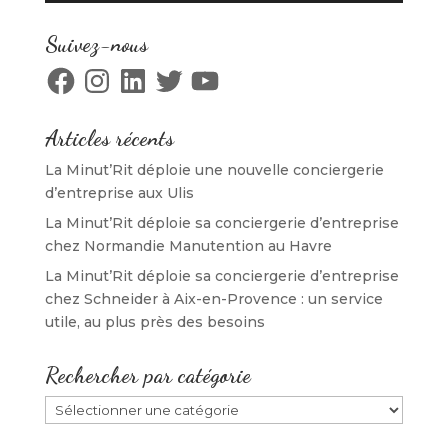
l
e
l
l
e
f
e
l
f
e
f
e
Suivez-nous
e
n
e
f
n
ê
n
e
Facebook
Instagram
LinkedIn
Twitter
YouTube
ê
t
ê
n
t
r
t
ê
r
e
r
t
e
)
e
r
)
)
e
Articles récents
)
La Minut’Rit déploie une nouvelle conciergerie
d’entreprise aux Ulis
La Minut’Rit déploie sa conciergerie d’entreprise
chez Normandie Manutention au Havre
La Minut’Rit déploie sa conciergerie d’entreprise
chez Schneider à Aix-en-Provence : un service
utile, au plus près des besoins
Rechercher par catégorie
Rechercher
par