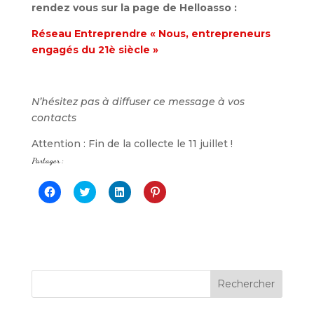
rendez vous sur la page de Helloasso :
Réseau Entreprendre « Nous, entrepreneurs
engagés du 21è siècle »
N’hésitez pas à diffuser ce message à vos
contacts
Attention : Fin de la collecte le 11 juillet !
Partager :
C
C
C
C
l
l
l
l
i
i
i
i
q
q
q
q
u
u
u
u
e
e
e
e
z
z
z
z
p
p
p
p
o
o
o
o
u
u
u
u
r
r
r
r
p
p
p
p
a
a
a
a
r
r
r
r