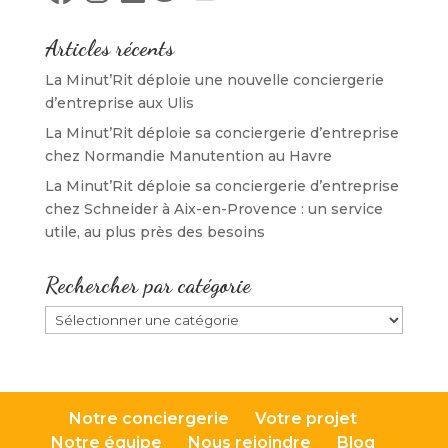
t
r
t
ê
r
e
r
t
e
)
e
r
)
)
e
Articles récents
)
La Minut’Rit déploie une nouvelle conciergerie
d’entreprise aux Ulis
La Minut’Rit déploie sa conciergerie d’entreprise
chez Normandie Manutention au Havre
La Minut’Rit déploie sa conciergerie d’entreprise
chez Schneider à Aix-en-Provence : un service
utile, au plus près des besoins
Rechercher par catégorie
Rechercher
par
catégorie
Notre conciergerie
Votre projet
Notre équipe
Nous rejoindre
Blog