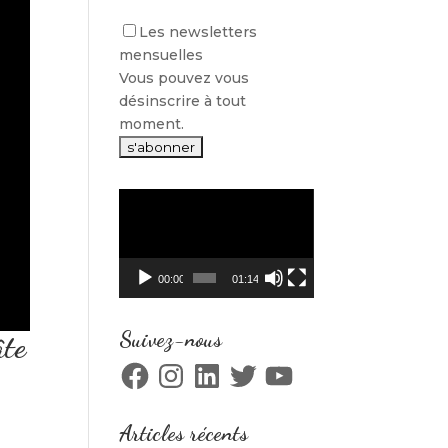
Les newsletters
mensuelles
Vous pouvez vous
désinscrire à tout
moment.
Lecteur
vidéo
00:00
01:14
Suivez-nous
âte
Facebook
Instagram
LinkedIn
Twitter
YouTube
Articles récents