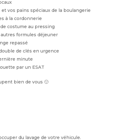
locaux
n et vos pains spéciaux de la boulangerie
tes à la cordonnerie
e de costume au pressing
 autres formules déjeuner
inge repassé
 double de clés en urgence
ernière minute
couette par un ESAT
cupent bien de vous 🙂
’occuper du lavage de votre véhicule.