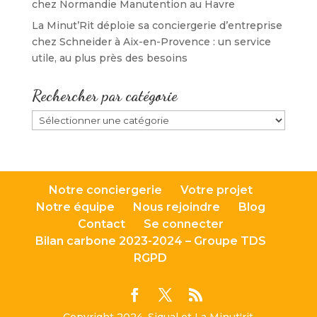
chez Normandie Manutention au Havre
La Minut’Rit déploie sa conciergerie d’entreprise
chez Schneider à Aix-en-Provence : un service
utile, au plus près des besoins
Rechercher par catégorie
Rechercher
par
catégorie
Notre conciergerie
Votre projet
Notre équipe
Nous rejoindre
Blog
Contact
Se connecter
Bilan carbone 2023-2024 – Groupe TDS
RGPD
Copyright 2024, Siqual et La Minut'rit