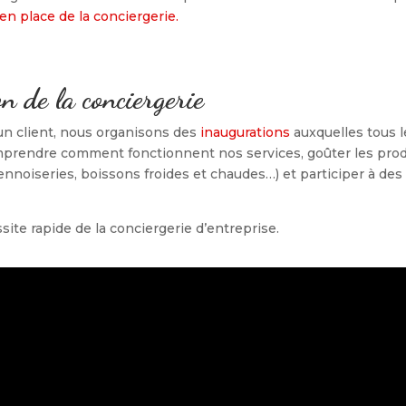
en place de la conciergerie.
n de la conciergerie
n client, nous organisons des
inaugurations
auxquelles tous l
comprendre comment fonctionnent nos services, goûter les prod
iennoiseries, boissons froides et chaudes…) et participer à des
ite rapide de la conciergerie d’entreprise.