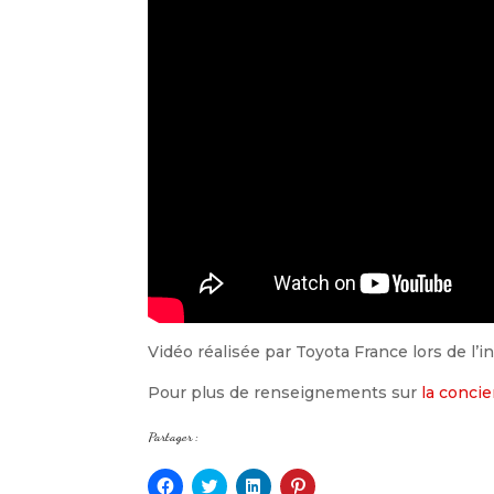
Vidéo réalisée par Toyota France lors de l’i
Pour plus de renseignements sur
la conci
Partager :
C
C
C
C