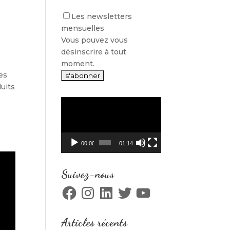
Les newsletters
mensuelles
Vous pouvez vous
désinscrire à tout
moment.
es
uits
Lecteur
vidéo
00:00
01:14
Suivez-nous
Facebook
Instagram
LinkedIn
Twitter
YouTube
Articles récents