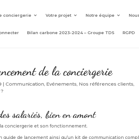
e conciergerie
Votre projet
Notre équipe
Nous
onnecter
Bilan carbone 2023-2024 – Groupe TDS
RGPD
ancement de la conciergerie
9
|
Communication
,
Evénements
,
Nos références clients
,
 ?
es salariés, bien en amont
 la conciergerie et son fonctionnement.
n guide de lancement ainsi qu’un kit de communication comp