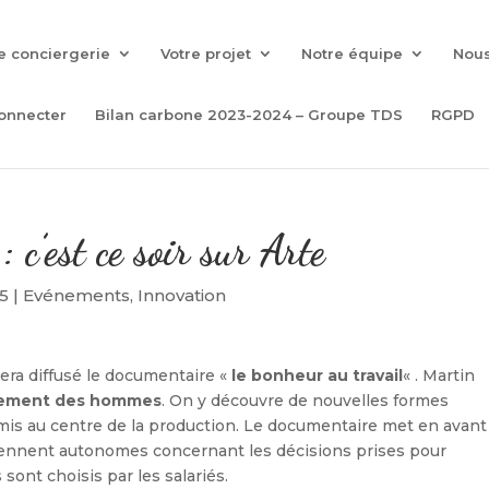
e conciergerie
Votre projet
Notre équipe
Nous
onnecter
Bilan carbone 2023-2024 – Groupe TDS
RGPD
 c’est ce soir sur Arte
15
|
Evénements
,
Innovation
sera diffusé le documentaire «
le bonheur au travail
« . Martin
ement des hommes
. On y découvre de nouvelles formes
remis au centre de la production. Le documentaire met en avant
eviennent autonomes concernant les décisions prises pour
 sont choisis par les salariés.