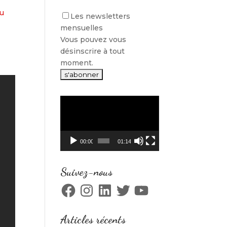
au
Les newsletters
mensuelles
Vous pouvez vous
désinscrire à tout
moment.
Lecteur
vidéo
00:00
01:14
Suivez-nous
Facebook
Instagram
LinkedIn
Twitter
YouTube
Articles récents