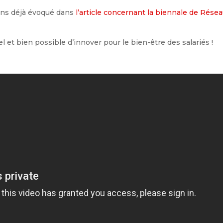
ions déjà évoqué dans
l’article concernant la biennale de Rése
 et bien possible d’innover pour le bien-être des salariés !