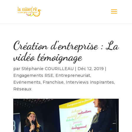
Création d’entreprise : La
vidéo témoignage
par
Stéphanie COURILLEAU
|
Déc 12, 2019
|
Engagements RSE
,
Entrepreneuriat
,
Evénements
,
Franchise
,
Interviews inspirantes
,
Réseaux