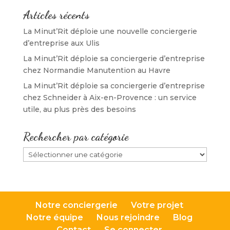
e
)
e
r
)
)
e
Articles récents
)
La Minut’Rit déploie une nouvelle conciergerie
d’entreprise aux Ulis
La Minut’Rit déploie sa conciergerie d’entreprise
chez Normandie Manutention au Havre
La Minut’Rit déploie sa conciergerie d’entreprise
chez Schneider à Aix-en-Provence : un service
utile, au plus près des besoins
Rechercher par catégorie
Rechercher
par
catégorie
Notre conciergerie
Votre projet
Notre équipe
Nous rejoindre
Blog
Contact
Se connecter