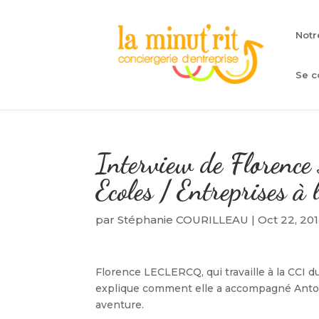
Notr
Se c
Interview de Florenc
Ecoles / Entreprises 
par
Stéphanie COURILLEAU
|
Oct 22, 20
Florence LECLERCQ, qui travaille à la CCI d
explique comment elle a accompagné Antoine
aventure.