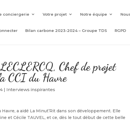
e conciergerie
Votre projet
Notre équipe
Nous
onnecter
Bilan carbone 2023-2024 – Groupe TDS
RGPD
e LECLERCQ, Chef de projet
à la CCI du Havre
14
|
Interviews inspirantes
u Havre, a aidé La Minut’Rit dans son développement. Elle
 et Cécile TAUVEL, et ce, dès le tout début de cette belle