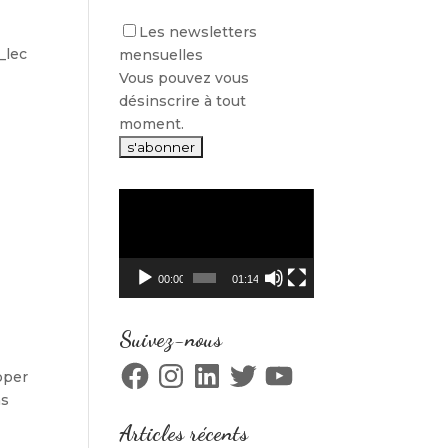
Les newsletters
mensuelles
Vous pouvez vous
désinscrire à tout
moment.
Lecteur
vidéo
00:00
01:14
Suivez-nous
Facebook
Instagram
LinkedIn
Twitter
YouTube
pper
ns
Articles récents