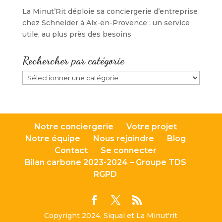
La Minut’Rit déploie sa conciergerie d’entreprise
chez Schneider à Aix-en-Provence : un service
utile, au plus près des besoins
Rechercher par catégorie
Rechercher
par
catégorie
Notre conciergerie
Votre projet
Notre équipe
Nous rejoindre
Blog
Contact
Se connecter
Bilan carbone 2023-2024 – Groupe TDS
RGPD
Copyright 2024, Siqual et La Minut'rit