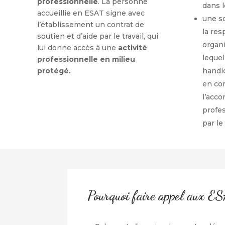
professionnelle
. La personne
dans 
accueillie en ESAT signe avec
une s
l’établissement un contrat de
la res
soutien et d’aide par le travail, qui
organ
lui donne accès à une
activité
lequel
professionnelle en milieu
protégé.
handi
en co
l’acc
profe
par le
Pourquoi faire appel aux E