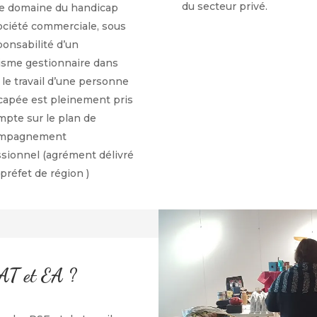
du secteur privé.
le domaine du handicap
ociété commerciale, sous
ponsabilité d’un
isme gestionnaire dans
 le travail d’une personne
capée est pleinement pris
mpte sur le plan de
ompagnement
ssionnel (agrément délivré
 préfet de région )
SAT et EA ?