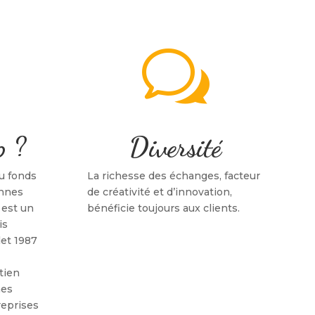
w
p ?
Diversité
du fonds
La richesse des échanges, facteur
onnes
de créativité et d’innovation,
) est un
bénéficie toujours aux clients.
is
llet 1987
tien
nes
reprises