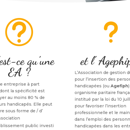
t
u
est-ce qu’une
et l' Agephi
EA ?
L’Association de gestion 
pour l’insertion des pers
e entreprise à part
handicapées (ou
Agefiph
dont la spécificité est
organisme paritaire frança
yer au moins 80 % de
institué par la loi du 10 jui
eurs handicapés. Elle peut
pour favoriser l’insertion
re sous forme de / d’
professionnelle et le main
ssociation
dans l’emploi des person
blissement public investi
handicapées dans les ent