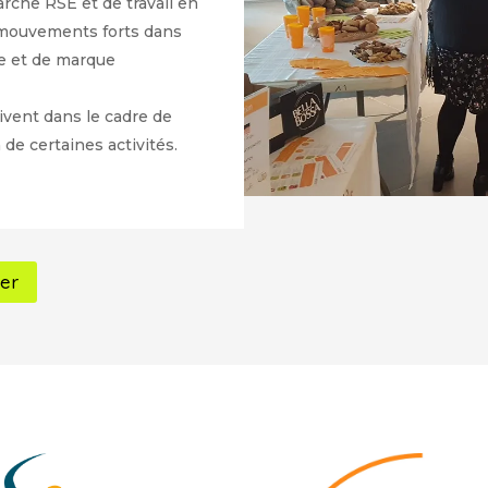
arche RSE et de travail en
s mouvements forts dans
se et de marque
ivent dans le cadre de
n de certaines activités.
er