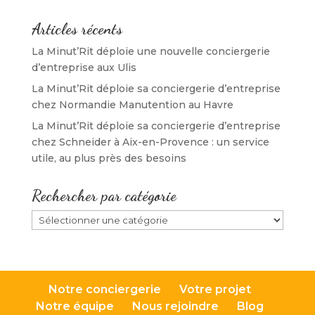
r
e
r
t
e
)
e
r
)
)
e
Articles récents
)
La Minut’Rit déploie une nouvelle conciergerie
d’entreprise aux Ulis
La Minut’Rit déploie sa conciergerie d’entreprise
chez Normandie Manutention au Havre
La Minut’Rit déploie sa conciergerie d’entreprise
chez Schneider à Aix-en-Provence : un service
utile, au plus près des besoins
Rechercher par catégorie
Rechercher
par
catégorie
Notre conciergerie
Votre projet
Notre équipe
Nous rejoindre
Blog