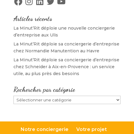
ê
t
ê
n
t
r
t
ê
r
e
r
t
e
)
e
r
)
)
e
Articles récents
)
La Minut’Rit déploie une nouvelle conciergerie
d’entreprise aux Ulis
La Minut’Rit déploie sa conciergerie d’entreprise
chez Normandie Manutention au Havre
La Minut’Rit déploie sa conciergerie d’entreprise
chez Schneider à Aix-en-Provence : un service
utile, au plus près des besoins
Rechercher par catégorie
Rechercher
par
catégorie
Notre conciergerie
Votre projet