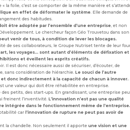
que « la folie, c’est se comporter de la même manière et s’attend
plique en effet de déformater le système
. Elle demande de
changement des habitudes.
 doit être adoptée par l’ensemble d’une entreprise
, et non
 Développement. Le chercheur façon Géo Trouvetou dans son
peut venir de tous, à condition de lever les blocages.
vité de ses collaborateurs, le Groupe Nutriset tente de leur fou
 l’art, les voyages… sont autant d’éléments de défixation et
hibitions et éveillent les esprits créatifs.
ir. Il est donc nécessaire aussi de sécuriser, d’écouter, de
le, sans considération de hiérarchie.
Le souci de l’autre
 et donc indirectement à la capacité de chacun à innover.
t une valeur qui doit être réhabilitée en entreprise.
 des petits, des start-ups. En grandissant, une entreprise peu
 freinent l’inventivité.
L’innovation n’est pas une qualité
t être intégrée dans le fonctionnement même de l’entreprise
ptabilité car
l’innovation de rupture ne peut pas avoir de
ent la chandelle. Non seulement il apporte
une vision et une