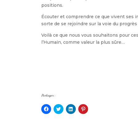
positions.
Écouter et comprendre ce que vivent ses in
sorte de se rejoindre sur la voie du progrès
Voilà ce que nous vous souhaitons pour ces
l’Humain, comme valeur la plus sûre…
Partager :
C
C
C
C
l
l
l
l
i
i
i
i
q
q
q
q
u
u
u
u
e
e
e
e
z
z
z
z
p
p
p
p