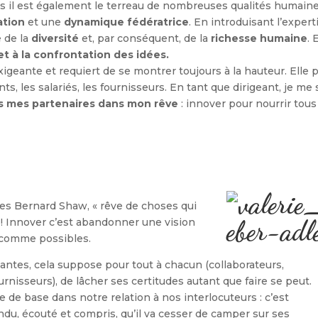
is il est également le terreau de nombreuses qualités humaine
ation
et une
dynamique fédératrice
. En introduisant l’expert
e de la
diversité
et, par conséquent, de la
richesse humaine
. 
et à la confrontation des idées.
exigeante et requiert de se montrer toujours à la hauteur. Elle 
ents, les salariés, les fournisseurs. En tant que dirigeant, je me 
 mes partenaires dans mon rêve
: innover pour nourrir tous
es Bernard Shaw, « rêve de choses qui
» ! Innover c’est abandonner une vision
 comme possibles.
antes, cela suppose pour tout à chacun (collaborateurs,
rnisseurs), de lâcher ses certitudes autant que faire se peut.
e de base dans notre relation à nos interlocuteurs : c’est
du, écouté et compris, qu’il va cesser de camper sur ses