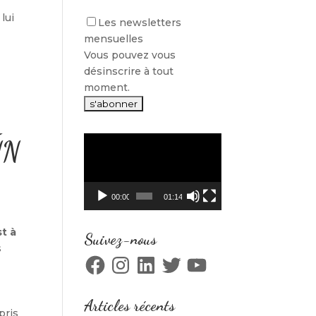
lui
Les newsletters
mensuelles
Vous pouvez vous
désinscrire à tout
moment.
Lecteur
vidéo
00:00
01:14
t à
Suivez-nous
s
Facebook
Instagram
LinkedIn
Twitter
YouTube
Articles récents
pris