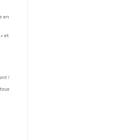
re en
» et
nt !
tous