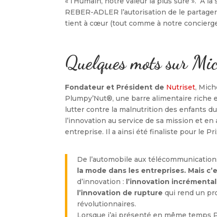
« l’Humain, notre valeur la plus sûre ». A la
REBER-ADLER l’autorisation de le partager 
tient à cœur (tout comme à notre concierge
Quelques mots sur M
Fondateur et Président de
Nutriset
, Mich
Plumpy’Nut®, une barre alimentaire riche 
lutter contre la malnutrition des enfants 
l’innovation au service de sa mission et en 
entreprise. Il a ainsi été finaliste pour le 
De l’automobile aux télécommunication
la mode dans les entreprises. Mais c
d’innovation :
l’innovation incrémenta
l’innovation de rupture
qui rend un pr
révolutionnaires.
Lorsque j’ai présenté en même temps P