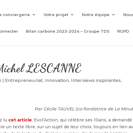
e conciergerie
Votre projet
Notre équipe
Nous
onnecter
Bilan carbone 2023-2024 – Groupe TDS
RGPD
r Michel LESCANNE
5
|
Entrepreneuriat
,
Innovation
,
Interviews inspirantes
,
Par Cécile TAUVEL (co-fondatrice de La Minut
z lu
cet article
, Evol’Action, qui célèbre ses 10ans, a demandé
e un texte libre, sur un sujet de leur choix, toujours en lien a