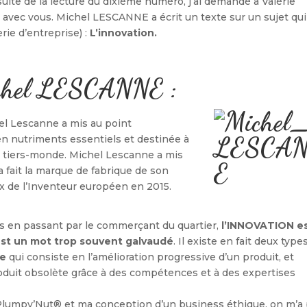
 suite de la lecture du dixième numéro, j’ai demandé à Valérie
avec vous. Michel LESCANNE a écrit un texte sur un sujet qui 
rie d’entreprise) :
L’innovation.
ichel LESCANNE :
el Lescanne a mis au point
en nutriments essentiels et destinée à
du tiers-monde. Michel Lescanne a mis
a fait la marque de fabrique de son
Prix de l’Inventeur européen en 2015.
s en passant par le commerçant du quartier,
l’INNOVATION es
’est un mot trop souvent galvaudé
. Il existe en fait deux type
le
qui consiste en l’amélioration progressive d’un produit, et
oduit obsolète grâce à des compétences et à des expertises
lumpy’Nut® et ma conception d’un business éthique, on m’a 