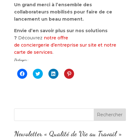
Un grand merci à l’ensemble des
collaborateurs mobilisés pour faire de ce
lancement un beau moment.
Envie d’en savoir plus sur nos solutions
?
Découvrez
notre offre
de conciergerie d’entreprise sur site et notre
carte de services
.
Partager :
C
C
C
C
l
l
l
l
i
i
i
i
q
q
q
q
u
u
u
u
e
e
e
e
z
z
z
z
p
p
p
p
o
o
o
o
u
u
u
u
r
r
r
r
p
p
p
p
a
a
a
a
r
r
r
r
t
t
t
t
Newsletter « Qualité de Vie au Travail »
a
a
a
a
g
g
g
g