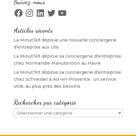
Suivez-nous
e
n
e
f
n
ê
n
e
Facebook
Instagram
LinkedIn
Twitter
YouTube
ê
t
ê
n
t
r
t
ê
r
e
r
t
e
)
e
r
)
)
e
Articles récents
)
La Minut’Rit déploie une nouvelle conciergerie
d’entreprise aux Ulis
La Minut’Rit déploie sa conciergerie d’entreprise
chez Normandie Manutention au Havre
La Minut’Rit déploie sa conciergerie d’entreprise
chez Schneider à Aix-en-Provence : un service
utile, au plus près des besoins
Rechercher par catégorie
Rechercher
par
catégorie